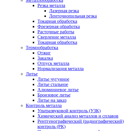
Металлообработка
Резка металла
Лазерная резка
Ленточнопильная резка
Токарная обработка
Фрезерная обработка
Расточные работы
Сверление металла
Токарная обработка
Термообработка
Отжиг
Закалка
Отпуск металла
Нормализация металла
Литье
Литье чугунное
Литье стальное
Алюминиевое литье
Бронзовое литье
Литье на заказ
Контроль металла
Ультразвуковой контроль (УЗК)
Химический анализ металлов и сплавов
Рентгенографический (радиографический)
контроль (РК)