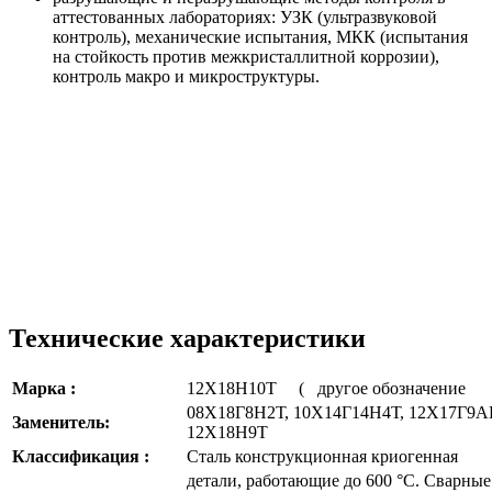
аттестованных лабораториях: УЗК (ультразвуковой
контроль), механические испытания, МКК (испытания
на стойкость против межкристаллитной коррозии),
контроль макро и микроструктуры.
Технические характеристики
Марка :
12Х18Н10Т ( другое обозначение
08Х18Г8Н2Т, 10Х14Г14Н4Т, 12Х17Г9АН
Заменитель:
12Х18Н9Т
Классификация :
Сталь конструкционная криогенная
детали, работающие до 600 °С. Сварные