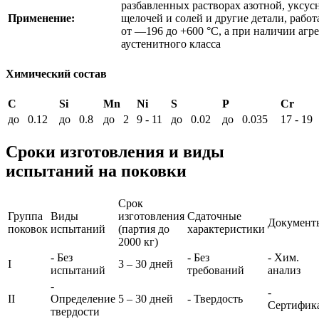
разбавленных растворах азотной, уксус
Применение:
щелочей и солей и другие детали, рабо
от —196 до +600 °С, а при наличии агре
аустенитного класса
Химический состав
C
Si
Mn
Ni
S
P
Cr
до 0.12
до 0.8
до 2
9 - 11
до 0.02
до 0.035
17 - 19
Сроки изготовления и виды
испытаний на поковки
Срок
Группа
Виды
изготовления
Сдаточные
Документ
поковок
испытаний
(партия до
характеристики
2000 кг)
- Без
- Без
- Хим.
I
3 – 30 дней
испытаний
требований
анализ
-
-
II
Определение
5 – 30 дней
- Твердость
Сертифик
твердости