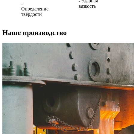
- Ударная
-
вязкость
Определение
твердости
Наше производство