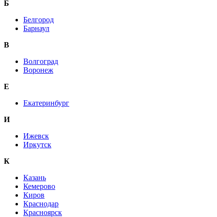
Б
Белгород
Барнаул
В
Волгоград
Воронеж
E
Екатеринбург
И
Ижевск
Иркутск
К
Казань
Кемерово
Киров
Краснодар
Красноярск