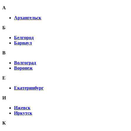
А
Архангельск
Б
Белгород
Барнаул
В
Волгоград
Воронеж
E
Екатеринбург
И
Ижевск
Иркутск
К