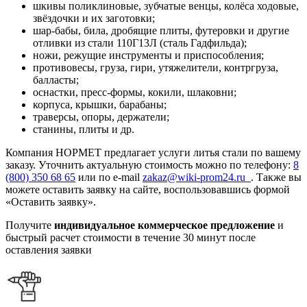
шкивы поликлиновые, зубчатые венцы, колёса ходовые,
звёздочки и их заготовки;
шар-бабы, била, дробящие плиты, футеровки и другие
отливки из стали 110Г13Л (сталь Гадфильда);
ножи, режущие инструменты и приспособления;
противовесы, груза, гири, утяжелители, контргруза,
балласты;
оснастки, пресс-формы, кокили, шлаковни;
корпуса, крышки, барабаны;
траверсы, опоры, держатели;
станины, плиты и др.
Компания НОРМЕТ предлагает услуги литья стали по вашему
заказу. Уточнить актуальную стоимость можно по телефону:
8
(800) 350 68 65
или по e-mail
zakaz@wiki-prom24.ru
. Также вы
можете оставить заявку на сайте, воспользовавшись формой
«Оставить заявку».
Получите
индивидуальное коммерческое предложение
и
быстрый расчет стоимости в течение 30 минут после
оставления заявки