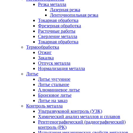
Резка металла
Лазерная резка
Ленточнопильная резка
Токарная обработка
Фрезерная обработка
Расточные работы
Сверление металла
Токарная обработка
Термообработка
Отжиг
Закалка
Отпуск металла
Нормализация металла
Литье
Литье чугунное
Литье стальное
Алюминиевое литье
Бронзовое литье
Литье на заказ
Контроль металла
Ультразвуковой контроль (УЗК)
Химический анализ металлов и сплавов
Рентгенографический (радиографический)
контроль (РК)
Испытания механических свойств металлов