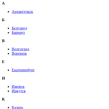
А
Архангельск
Б
Белгород
Барнаул
В
Волгоград
Воронеж
E
Екатеринбург
И
Ижевск
Иркутск
К
Казань