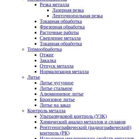
Резка металла
Лазерная резка
Ленточнопильная резка
Токарная обработка
Фрезерная обработка
Расточные работы
Сверление металла
Токарная обработка
Термообработка
Отжиг
Закалка
Отпуск металла
Нормализация металла
Литье
Литье чугунное
Литье стальное
Алюминиевое литье
Бронзовое литье
Литье на заказ
Контроль металла
Ультразвуковой контроль (УЗК)
Химический анализ металлов и сплавов
Рентгенографический (радиографический)
контроль (РК)
Испытания механических свойств металлов