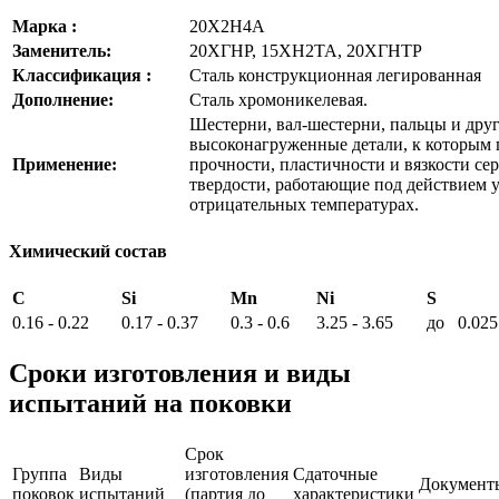
Марка :
20Х2Н4А
Заменитель:
20ХГНР, 15ХН2ТА, 20ХГНТР
Классификация :
Сталь конструкционная легированная
Дополнение:
Сталь хромоникелевая.
Шестерни, вал-шестерни, пальцы и дру
высоконагруженные детали, к которым 
Применение:
прочности, пластичности и вязкости с
твердости, работающие под действием 
отрицательных температурах.
Химический состав
C
Si
Mn
Ni
S
0.16 - 0.22
0.17 - 0.37
0.3 - 0.6
3.25 - 3.65
до 0.025
Сроки изготовления и виды
испытаний на поковки
Срок
Группа
Виды
изготовления
Сдаточные
Документ
поковок
испытаний
(партия до
характеристики