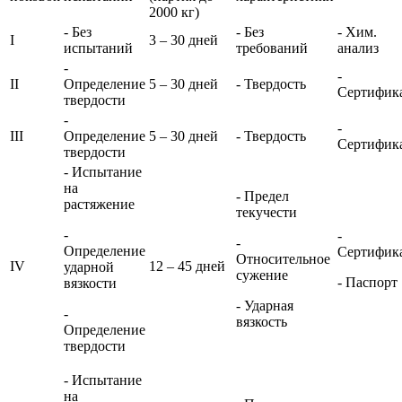
2000 кг)
- Без
- Без
- Хим.
I
3 – 30 дней
испытаний
требований
анализ
-
-
II
Определение
5 – 30 дней
- Твердость
Сертифик
твердости
-
-
III
Определение
5 – 30 дней
- Твердость
Сертифик
твердости
- Испытание
на
- Предел
растяжение
текучести
-
-
-
Определение
Сертифик
Относительное
IV
12 – 45 дней
ударной
сужение
- Паспорт
вязкости
- Ударная
-
вязкость
Определение
твердости
- Испытание
на