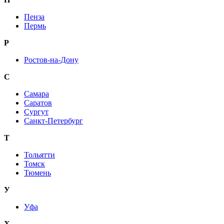
Пенза
Пермь
Р
Ростов-на-Дону
С
Самара
Саратов
Сургут
Санкт-Петербург
Т
Тольятти
Томск
Тюмень
У
Уфа
Х